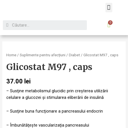
Despre noi
Home
/
Suplimente pentru afecțiuni
/
Diabet
/ Glicostat M97 , caps
Glicostat M97 , caps
37.00
lei
– Susţine metabolismul glucidic prin creşterea utilizării
celulare a glucozei şi stimularea eliberării de insulină
– Susţine buna funcţionare a pancreasului endocrin
– Îmbunătăţeşte vascularizaţia pancreasului