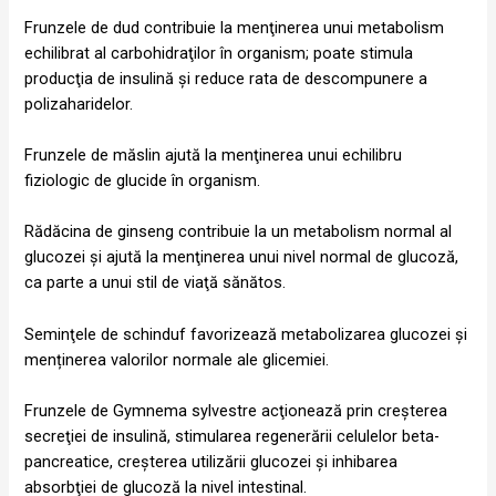
Frunzele de dud contribuie la menţinerea unui metabolism
echilibrat al carbohidraţilor în organism; poate stimula
producţia de insulină şi reduce rata de descompunere a
polizaharidelor.
Frunzele de măslin ajută la menţinerea unui echilibru
fiziologic de glucide în organism.
Rădăcina de ginseng contribuie la un metabolism normal al
glucozei şi ajută la menţinerea unui nivel normal de glucoză,
ca parte a unui stil de viaţă sănătos.
Seminţele de schinduf favorizează metabolizarea glucozei și
menținerea valorilor normale ale glicemiei.
Frunzele de Gymnema sylvestre acţionează prin creşterea
secreţiei de insulină, stimularea regenerării celulelor beta-
pancreatice, creşterea utilizării glucozei şi inhibarea
absorbţiei de glucoză la nivel intestinal.