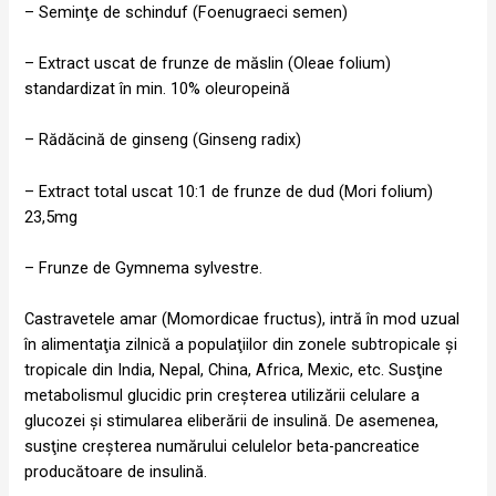
– Seminţe de schinduf (Foenugraeci semen)
– Extract uscat de frunze de măslin (Oleae folium)
standardizat în min. 10% oleuropeină
– Rădăcină de ginseng (Ginseng radix)
– Extract total uscat 10:1 de frunze de dud (Mori folium)
23,5mg
– Frunze de Gymnema sylvestre.
Castravetele amar (Momordicae fructus), intră în mod uzual
în alimentaţia zilnică a populaţiilor din zonele subtropicale şi
tropicale din India, Nepal, China, Africa, Mexic, etc. Susţine
metabolismul glucidic prin creşterea utilizării celulare a
glucozei şi stimularea eliberării de insulină. De asemenea,
susţine creşterea numărului celulelor beta-pancreatice
producătoare de insulină.