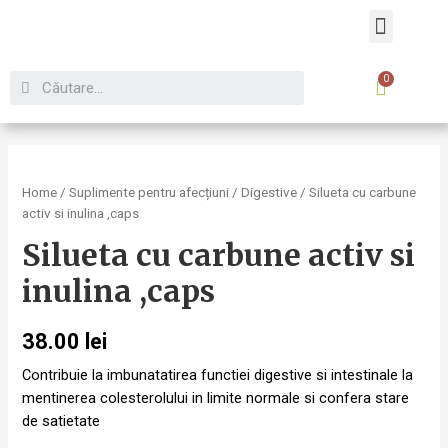
Despre noi
Home
/
Suplimente pentru afecțiuni
/
Digestive
/ Silueta cu carbune
activ si inulina ,caps
Silueta cu carbune activ si
inulina ,caps
38.00
lei
Contribuie la imbunatatirea functiei digestive si intestinale la
mentinerea colesterolului in limite normale si confera stare
de satietate